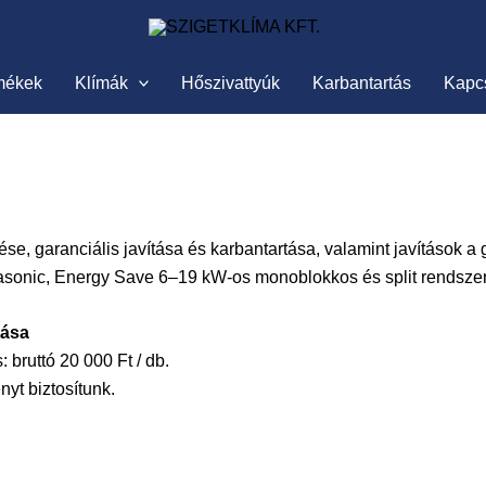
mékek
Klímák
Hőszivattyúk
Karbantartás
Kapc
ése, garanciális javítása és karbantartása, valamint javítások a g
nasonic, Energy Save 6–19 kW-os monoblokkos és split rendsze
tása
 bruttó 20 000 Ft / db.
yt biztosítunk.