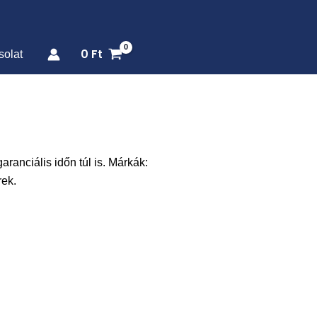
0
Ft
solat
aranciális időn túl is. Márkák:
rek.