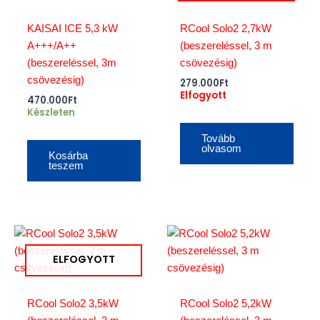
KAISAI ICE 5,3 kW
RCool Solo2 2,7kW
A+++/A++
(beszereléssel, 3 m
(beszereléssel, 3m
csövezésig)
csövezésig)
279.000
Ft
Elfogyott
470.000
Ft
Készleten
Tovább
olvasom
Kosárba
teszem
ELFOGYOTT
RCool Solo2 3,5kW
RCool Solo2 5,2kW