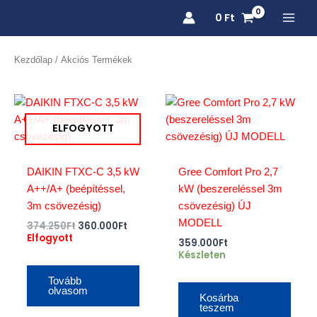
Skip
0
Ft
to
content
Kezdőlap
/ Akciós Termékek
Original
Current
price
price
was:
is:
ELFOGYOTT
374.250Ft.
360.000Ft.
DAIKIN FTXC-C 3,5 kW
Gree Comfort Pro 2,7
A++/A+ (beépítéssel,
kW (beszereléssel 3m
3m csövezésig)
csövezésig) ÚJ
MODELL
374.250
Ft
360.000
Ft
Elfogyott
359.000
Ft
Készleten
Tovább
olvasom
Kosárba
teszem