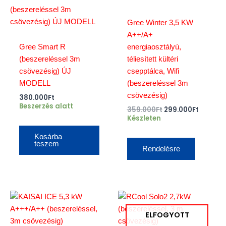
price
price
was:
is:
359.000Ft.
299.000
Gree Winter 3,5 KW
A++/A+
Gree Smart R
energiaosztályú,
(beszereléssel 3m
téliesített kültéri
csövezésig) ÚJ
csepptálca, Wifi
MODELL
(beszereléssel 3m
csövezésig)
380.000
Ft
Beszerzés alatt
359.000
Ft
299.000
Ft
Készleten
Kosárba
teszem
Rendelésre
ELFOGYOTT