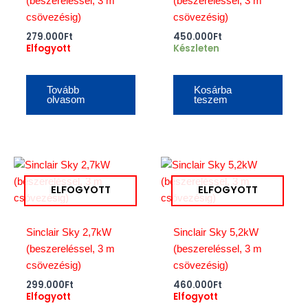
(beszereléssel, 3 m
(beszereléssel, 3 m
csövezésig)
csövezésig)
279.000
Ft
450.000
Ft
Elfogyott
Készleten
Tovább
Kosárba
olvasom
teszem
ELFOGYOTT
ELFOGYOTT
Sinclair Sky 2,7kW
Sinclair Sky 5,2kW
(beszereléssel, 3 m
(beszereléssel, 3 m
csövezésig)
csövezésig)
299.000
Ft
460.000
Ft
Elfogyott
Elfogyott