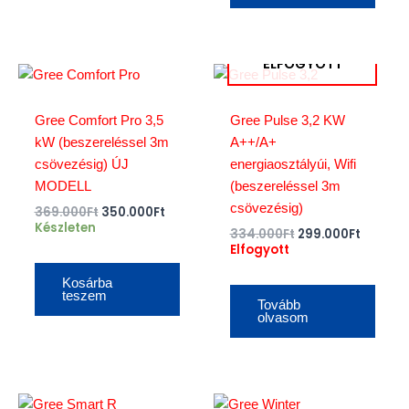
ELFOGYOTT
Original
Current
Original
Curren
price
price
price
price
was:
is:
was:
is:
369.000Ft.
350.000Ft.
334.000Ft.
299.000
Gree Comfort Pro 3,5
Gree Pulse 3,2 KW
kW (beszereléssel 3m
A++/A+
csövezésig) ÚJ
energiaosztályúi, Wifi
MODELL
(beszereléssel 3m
csövezésig)
369.000
Ft
350.000
Ft
Készleten
334.000
Ft
299.000
Ft
Elfogyott
Kosárba
teszem
Tovább
olvasom
Original
Current