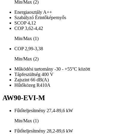
Min/Max (2)
Energiaosztály
A++
Szabályzó
Érintőképernyős
SCOP
4,12
COP
3,62-4,42
Min/Max (1)
COP
2,99-3,38
Min/Max (2)
Működési tartomány
-30 - +55°C között
Tápfeszültség
400 V
Zajszint
66 dB(A)
Hűtőközeg
R410A
AW90-EVI-M
Fűtőteljesítmény
27,4-89,6 kW
Min/Max (1)
Fűtőteljesítmény
28,2-89,6 kW