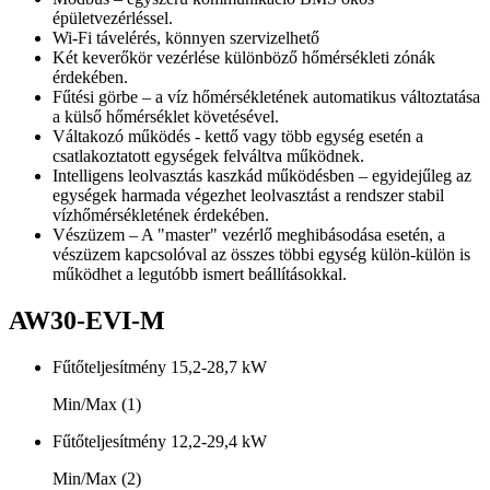
épületvezérléssel.
Wi-Fi távelérés, könnyen szervizelhető
Két keverőkör vezérlése különböző hőmérsékleti zónák
érdekében.
Fűtési görbe – a víz hőmérsékletének automatikus változtatása
a külső hőmérséklet követésével.
Váltakozó működés - kettő vagy több egység esetén a
csatlakoztatott egységek felváltva működnek.
Intelligens leolvasztás kaszkád működésben – egyidejűleg az
egységek harmada végezhet leolvasztást a rendszer stabil
vízhőmérsékletének érdekében.
Vészüzem – A "master" vezérlő meghibásodása esetén, a
vészüzem kapcsolóval az összes többi egység külön-külön is
működhet a legutóbb ismert beállításokkal.
AW30-EVI-M
Fűtőteljesítmény
15,2-28,7 kW
Min/Max (1)
Fűtőteljesítmény
12,2-29,4 kW
Min/Max (2)