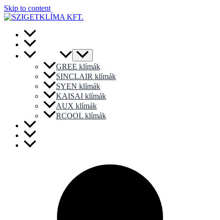
Skip to content
Főoldal
Akciós Termékek
Klímák
GREE klímák
SINCLAIR klímák
SYEN klímák
KAISAI klímák
AUX klímák
RCOOL klímák
Hőszivattyúk
Karbantartás
Kapcsolat