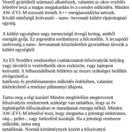
Vezető gyártóktól származó alkatrészek, valamint az okos vezérlés
lehetővé teszi a magas megtakarítást és a csendes működést. Minden
AW–EVI–M sorozatú termék A++ energiaosztályba tartozik.
Kiváló minőségű leolvasztó – nano– bevonatú kültéri elpárologtató
egység
A kültéri egységben nagy mennyiségű levegő kering, amiből
energiát gyűjt. Ez jegesedést eredményez a hőcserélőn. A lecsapódó
nedvesség a nano– bevonatnak köszönhetően gyorsabban távozik a
kültéri egységből.
Az ES Nordflex rendszerhez csatlakoztatott hőszivattyúk helyileg
vagy távolról is vezérelhetők okos eszközön, vagy laptopon
keresztül. A felhasználóbarát felületen az összes szükséges beállítás
elvégezhető.a
hatékony és problémamentes működés érdekében, valamint
lekérdezhető a rendszer pillanatnyi állapota.
Tartsa meg a régi kazánt! Minden megfelelően megtervezett
hőszivattyús rendszernek szüksége van tartalékra, hogy az év
leghidegebb időszakaiban se maradjanak energia nélkül. Minden
AW–EVI–M lehetővé teszi, hogy megtartsa a jelenlegi elektromos,
olaj–, pellet–, vagy fatüzelésű kazánját. Ha a jelenlegi rendszere
működik, tartsa meg
tartaléknak. Normál körülméynyek között a hőszivattyú