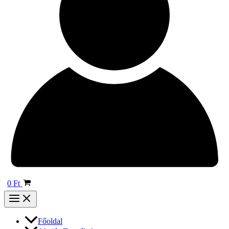
0
Ft
Főoldal