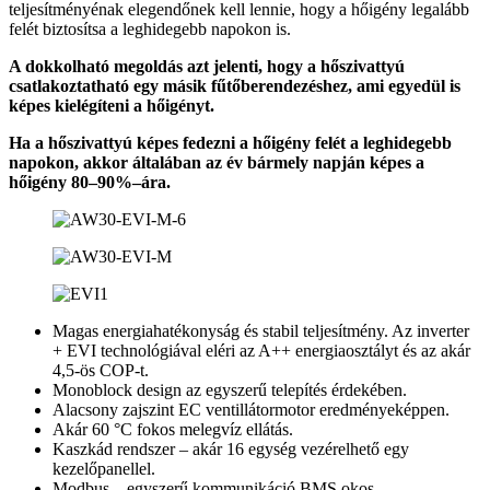
teljesítményénak elegendőnek kell lennie, hogy a hőigény legalább
felét biztosítsa a leghidegebb napokon is.
A dokkolható megoldás azt jelenti, hogy a hőszivattyú
csatlakoztatható egy másik fűtőberendezéshez, ami egyedül is
képes kielégíteni a hőigényt.
Ha a hőszivattyú képes fedezni a hőigény felét a leghidegebb
napokon, akkor általában az év bármely napján képes a
hőigény 80–90%–ára.
Magas energiahatékonyság és stabil teljesítmény. Az inverter
+ EVI technológiával eléri az A++ energiaosztályt és az akár
4,5-ös COP-t.
Monoblock design az egyszerű telepítés érdekében.
Alacsony zajszint EC ventillátormotor eredményeképpen.
Akár 60 °C fokos melegvíz ellátás.
Kaszkád rendszer – akár 16 egység vezérelhető egy
kezelőpanellel.
Modbus – egyszerű kommunikáció BMS okos