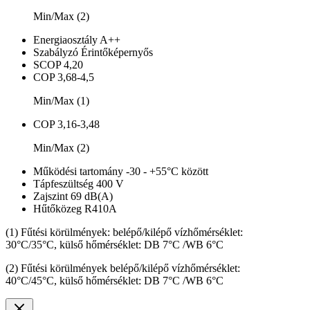
Min/Max (2)
Energiaosztály
A++
Szabályzó
Érintőképernyős
SCOP
4,20
COP
3,68-4,5
Min/Max (1)
COP
3,16-3,48
Min/Max (2)
Működési tartomány
-30 - +55°C között
Tápfeszültség
400 V
Zajszint
69 dB(A)
Hűtőközeg
R410A
(1) Fűtési körülmények: belépő/kilépő vízhőmérséklet:
30°C/35°C, külső hőmérséklet: DB 7°C /WB 6°C
(2) Fűtési körülmények belépő/kilépő vízhőmérséklet:
40°C/45°C, külső hőmérséklet: DB 7°C /WB 6°C