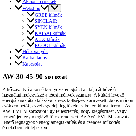
Akciós Termékek
Webshop
GREE klímák
SINCLAIR
SYEN klímák
KAISAI klímák
AUX klímák
RCOOL klímák
Hőszivattyúk
Karbantartás
Kapcsolat
AW-30-45-90 sorozat
A hőszivattyú a külső környezet enegiáját alakítja át hővé és
használati melegvízzé a létesítmények számára. A kültéri levegő
energiájának átalakításával a rezsiköltségek környezettudatos módon
csökkenthetők, ezzel egyidejűleg tökéletes beltéri klímát teremt. Az
AW–EVI–M sorozatot úgy fejlesztették, hogy kiegészítsen, vagy
lecseréljen egy meglévő fűtési rendszert. Az AW–EVI–M sorozat a
lehető legnagyobb energiamegtakarítás és a csendes működés
érdekében lett fejlesztve.