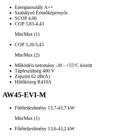
Energiaosztály
A++
Szabályzó
Érintőképernyős
SCOP
4,06
COP
3,83-4,43
Min/Max (1)
COP
3,26/3,43
Min/Max (2)
Működési tartomány
-30 - +55°C között
Tápfeszültség
400 V
Zajszint
62 dB(A)
Hűtőközeg
R410A
AW45-EVI-M
Fűtőteljesítmény
13,7-43,7 kW
Min/Max (1)
Fűtőteljesítmény
13,6-43,2 kW