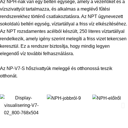
Az NPH-nak van egy beltéri egysége, amely a vezérlőket és a
vízszivattyút tartalmazza, és alkalmas a meglévő fűtési
rendszerekhez történő csatlakoztatásra. Az NPT úgynevezett
sokoldalú beltéri egység, víztartállyal a friss víz elkészítéséhez.
Az NPT rozsdamentes acélból készült, 250 literes víztartállyal
rendelkezik, amely igény szerint melegíti a friss vizet tekercsen
keresztül. Ez a rendszer biztosítja, hogy mindig legyen
elegendő víz további felhasználásra.
Az NP-V7-S hőszivattyúk meleggé és otthonossá teszik
otthonát.