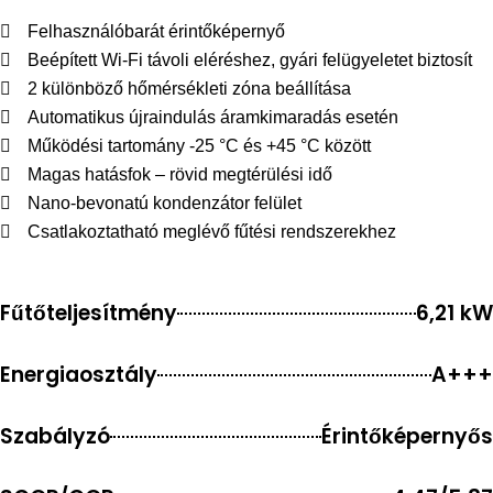
Felhasználóbarát érintőképernyő
Beépített Wi-Fi távoli eléréshez, gyári felügyeletet biztosít
2 különböző hőmérsékleti zóna beállítása
Automatikus újraindulás áramkimaradás esetén
Működési tartomány -25 °C és +45 °C között
Magas hatásfok – rövid megtérülési idő
Nano-bevonatú kondenzátor felület
Csatlakoztatható meglévő fűtési rendszerekhez
Fűtőteljesítmény
6,21 kW
Energiaosztály
A+++
Szabályzó
Érintőképernyős