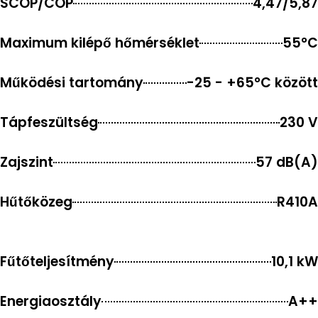
SCOP/COP
4,47/5,87
Maximum kilépő hőmérséklet
55°C
Működési tartomány
-25 - +65°C között
Tápfeszültség
230 V
Zajszint
57 dB(A)
Hűtőközeg
R410A
Fűtőteljesítmény
10,1 kW
Energiaosztály
A++