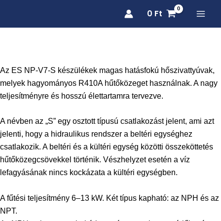
Skip
0
Ft
to
content
Az ES NP-V7-S készülékek magas hatásfokú hőszivattyúvak,
melyek hagyományos R410A hűtőközeget használnak. A nagy
teljesítményre és hosszú élettartamra tervezve.
A névben az „S” egy osztott típusú csatlakozást jelent, ami azt
jelenti, hogy a hidraulikus rendszer a beltéri egységhez
csatlakozik. A beltéri és a kültéri egység közötti összeköttetés
hűtőközegcsövekkel történik. Vészhelyzet esetén a víz
lefagyásának nincs kockázata a kültéri egységben.
A fűtési teljesítmény 6–13 kW. Két típus kapható: az NPH és az
NPT.