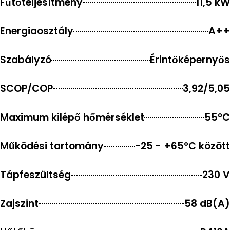
Fűtőteljesítmény
11,5 kW
Energiaosztály
A++
Szabályzó
Érintőképernyős
SCOP/COP
3,92/5,05
Maximum kilépő hőmérséklet
55°C
Működési tartomány
-25 - +65°C között
Tápfeszültség
230 V
Zajszint
58 dB(A)