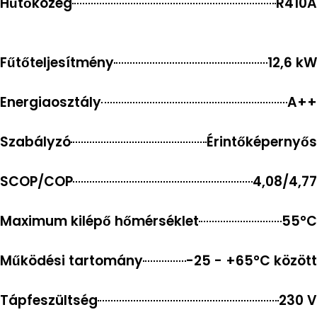
Hűtőközeg
R410A
Fűtőteljesítmény
12,6 kW
Energiaosztály
A++
Szabályzó
Érintőképernyős
SCOP/COP
4,08/4,77
Maximum kilépő hőmérséklet
55°C
Működési tartomány
-25 - +65°C között
Tápfeszültség
230 V