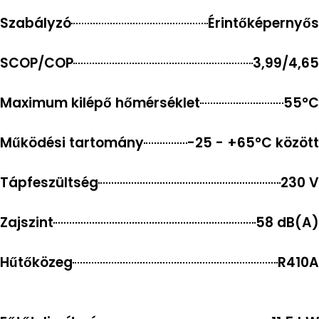
Szabályzó
Érintőképernyős
SCOP/COP
3,99/4,65
Maximum kilépő hőmérséklet
55°C
Működési tartomány
-25 - +65°C között
Tápfeszültség
230 V
Zajszint
58 dB(A)
Hűtőközeg
R410A