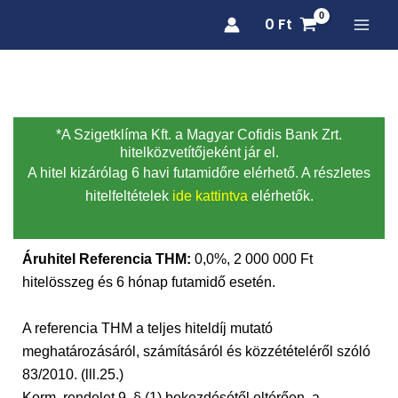
Skip
0
Ft
to
content
*A Szigetklíma Kft. a Magyar Cofidis Bank Zrt.
hitelközvetítőjeként jár el.
A hitel kizárólag 6 havi futamidőre elérhető. A részletes
hitelfeltételek
ide kattintva
elérhetők.
Áruhitel Referencia THM:
0,0%, 2 000 000 Ft
hitelösszeg és 6 hónap futamidő esetén.
A referencia THM a teljes hiteldíj mutató
meghatározásáról, számításáról és közzétételéről szóló
83/2010. (lll.25.)
Korm. rendelet 9. § (1) bekezdésétől eltérően, a