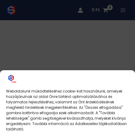
Skip
0
Ft
to
content
Weboldalunk működtetéséhez cookie-kat használunk, amelyek
hozzájárulnak az oldal Önre történő optimalizálásához és
folyamatos fejlesztéséhez, valamint az Önt érdeklődésének
megfelelő hirdetések megjelenítéséhez. Az "Összes elfogadása"
gombra kattintva elfogadja ezek alkalmazását. A "További
lehetőségek" gomb segítségével kiválaszthatja, melyeket kívánja
engedélyezni. További információ az Adatkezelési tájékoztatóban
található.