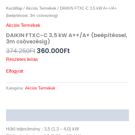
Kezdőlap
/
Akciós Termékek
/ DAIKIN FTXC-C 3,5 kW A++/A+
(beépítéssel, 3m csövezésig)
Akciós Termékek
DAIKIN FTXC-C 3,5 kW A++/A+ (beépítéssel,
3m csövezésig)
360.000
Ft
374.250
Ft
Részletes leírás
Elfogyott
Kategória:
Akciós Termékek
Leírás
Hűtő teljesítmény : 3,5 (1,3 – 4,0) kW