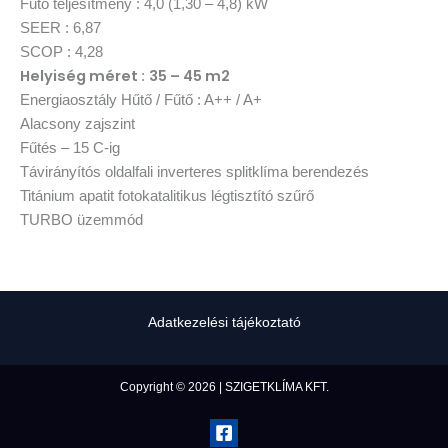
Fűtő teljesítmény : 4,0 (1,30 – 4,8) kW
SEER : 6,87
SCOP : 4,28
Helyiség méret
35 – 45 m2
:
Energiaosztály Hűtő / Fűtő : A++ / A+
Alacsony zajszint
Fűtés – 15 C-ig
Távirányítós oldalfali inverteres splitklíma berendezés
Titánium apatit fotokatalitikus légtisztító szűrő
TURBO üzemmód
Adatkezelési tájékoztató
Copyright © 2026 | SZIGETKLÍMA KFT.