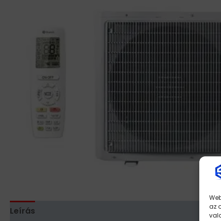
Web
az 
Leírás
val