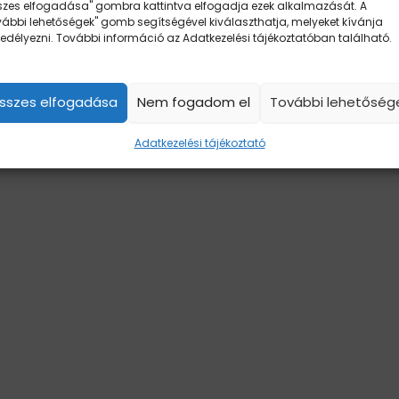
szes elfogadása" gombra kattintva elfogadja ezek alkalmazását. A
vábbi lehetőségek" gomb segítségével kiválaszthatja, melyeket kívánja
edélyezni. További információ az Adatkezelési tájékoztatóban található.
sszes elfogadása
Nem fogadom el
További lehetőség
Adatkezelési tájékoztató