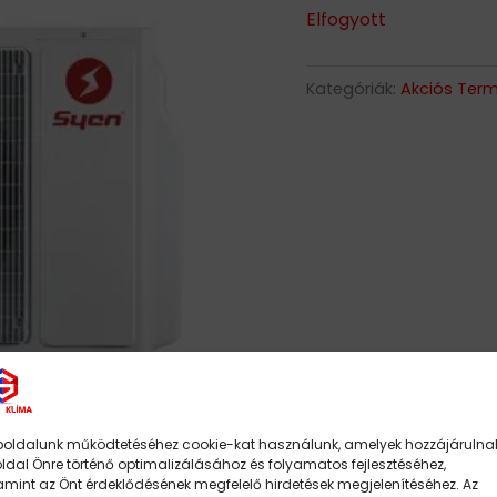
Elfogyott
Kategóriák:
Akciós Ter
oldalunk működtetéséhez cookie-kat használunk, amelyek hozzájárulna
oldal Önre történő optimalizálásához és folyamatos fejlesztéséhez,
amint az Önt érdeklődésének megfelelő hirdetések megjelenítéséhez. Az