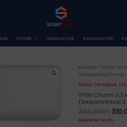
ékek
Klímák
Hőszivattyúk
Karbantartás
Ka
Orig
Kezdőlap
/
Akciós Term
pric
(beszereléssel 3 m-ig)
was
Akciós Termékek
,
SYE
334.
SYEN Charm 3,2 
(beszereléssel 3
334.250
Ft
310.
Részletes leírás