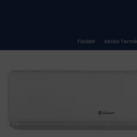
Skip
to
content
Főoldal
Akciós Term