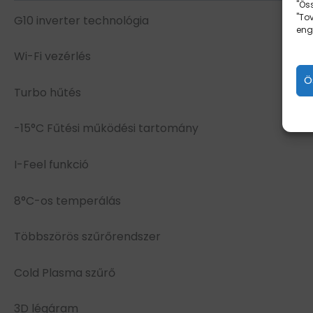
"Ös
"To
G10 inverter technológia
eng
Wi-Fi vezérlés
Ö
Turbo hűtés
-15°C Fűtési működési tartomány
I-Feel funkció
8°C-os temperálás
Többszörös szűrőrendszer
Cold Plasma szűrő
3D légáram