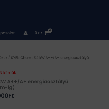
pcsolat
0
Ft
inal
Current
ékek
/ SYEN Charm 3,2 kW A++/A+ energiaosztályú
e
price
:
is:
N klímák
250Ft.
310.000Ft.
kW A++/A+ energiaosztályú
 m-ig)
000
Ft