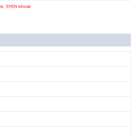
ek
,
SYEN klímák