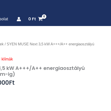
0
Ft
solat
inal
Current
ek
/ SYEN MUSE Next 3,5 kW A+++/A++ energiaosztályú
e
price
is:
 klímák
50Ft.
355.000Ft.
3,5 kW A+++/A++ energiaosztályú
 m-ig)
000
Ft