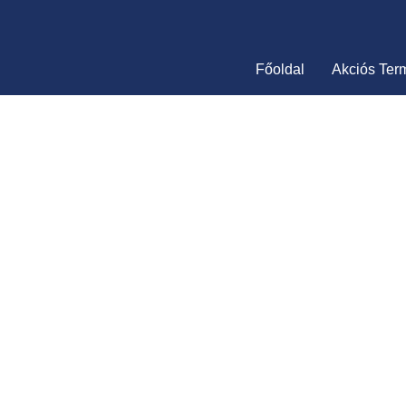
Skip
to
content
Főoldal
Akciós Ter