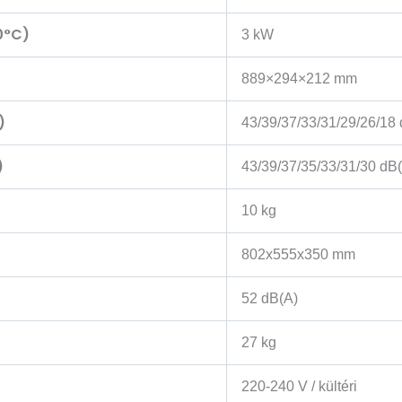
10°C)
3 kW
889×294×212 mm
)
43/39/37/33/31/29/26/18
)
43/39/37/35/33/31/30 dB
10 kg
802x555x350 mm
52 dB(A)
27 kg
220-240 V / kültéri