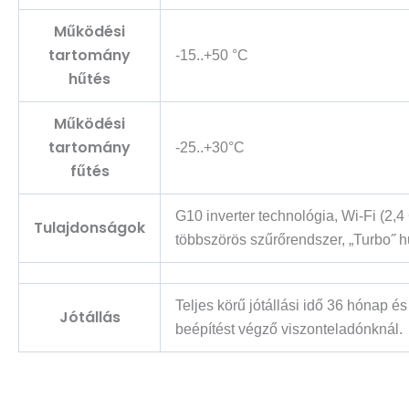
Működési
tartomány
-15..+50 °C
hűtés
Működési
tartomány
-25..+30°C
fűtés
G10 inverter technológia, Wi-Fi (2,
Tulajdonságok
többszörös szűrőrendszer, „Turbo˝ h
Teljes körű jótállási idő 36 hónap 
Jótállás
beépítést végző viszonteladónknál.