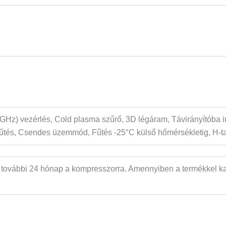
4 GHz) vezérlés, Cold plasma szűrő, 3D légáram, Távirányítóba i
űtés, Csendes üzemmód, Fűtés -25°C külső hőmérsékletig, H-tar
és további 24 hónap a kompresszorra. Amennyiben a termékkel kap