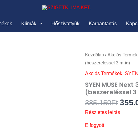
mékek
Klímák
Hőszivattyúk
Karbantartás
Kapc
Orig
Kezdőlap
/
Akciós Termék
pric
(beszereléssel 3 m-ig)
was:
Akciós Termékek
,
SYEN
385.1
SYEN MUSE Next 
(beszereléssel 3
355.
385.150
Ft
Részletes leírás
Elfogyott