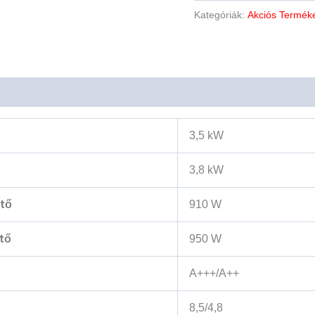
Kategóriák:
Akciós Termék
3,5 kW
3,8 kW
űtő
910 W
tő
950 W
A+++/A++
8,5/4,8