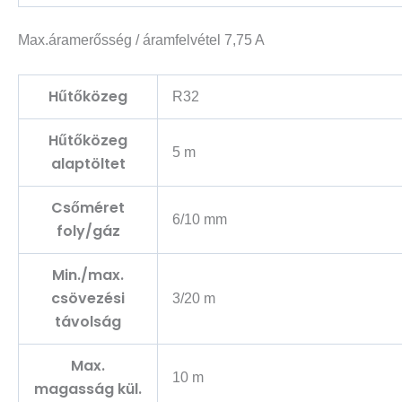
Max.áramerősség / áramfelvétel 7,75 A
Hűtőközeg
R32
Hűtőközeg
5 m
alaptöltet
Csőméret
6/10 mm
foly/gáz
Min./max.
csövezési
3/20 m
távolság
Max.
10 m
magasság kül.