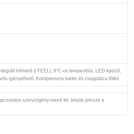
ntegrált hőmérő (I FEEL), 8°C-os temperálás, LED kijelző,
ifa igényelhető, Kompresszor karter és csepptálca fűtés
csolatos szervizigény merül fel, kérjük jelezze a