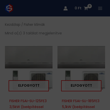
Skip
0
Ft
to
content
Kezdőlap
/ Fisher klímák
Mind a(z) 3 találat megjelenítve
ELFOGYOTT
ELFOGYOTT
FISHER FSAI-SU-125FE3
FISHER FSAI-SU-185FE3
3,5kW (beépítéssel
5,1kW (beépítéssel