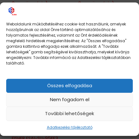
3m csövezésig)
3m csövezésig)
309.000
Ft
460.000
Ft
Elfogyott
Elfogyott
Weboldalunk működtetéséhez cookie-kat használunk, amelyek
hozzájárulnak az oldal Önre történő optimalizálásához és
folyamatos fejlesztéséhez, valamint az Önt érdeklődésének
Tovább
Tovább
olvasom
olvasom
megfelelő hirdetések megjelenítéséhez. Az "Összes elfogadása"
gombra kattintva elfogadja ezek alkalmazását. A "További
lehetőségek" gomb segítségével kiválaszthatja, melyeket kívánja
engedélyezni. További információ az Adatkezelési tájékoztatóban
található.
Összes elfogadása
Nem fogadom el
További lehetőségek
ELFOGYOTT
Adatkezelési tájékoztató
FISHER FSAI-SU-95FE3