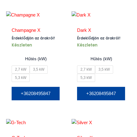
Champagne X
Dark X
Érdeklődjön az árakról!
Érdeklődjön az árakról!
Készleten
Készleten
Hűtés (kW)
Hűtés (kW)
2,7 kW
3,5 kW
2,7 kW
3,5 kW
5,3 kW
5,3 kW
+36208495847
+36208495847