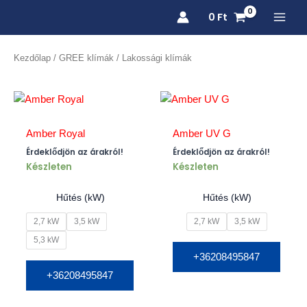
Skip
0
Ft
to
content
Kezdőlap
/
GREE klímák
/ Lakossági klímák
Amber Royal
Amber UV G
Érdeklődjön az árakról!
Érdeklődjön az árakról!
Készleten
Készleten
Hűtés (kW)
Hűtés (kW)
2,7 kW
3,5 kW
2,7 kW
3,5 kW
5,3 kW
+36208495847
+36208495847