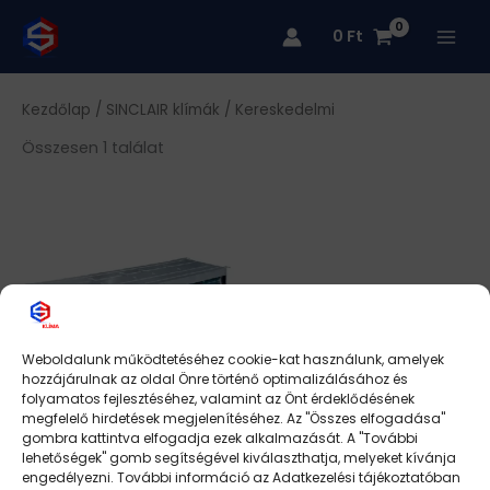
Skip
0
Ft
to
content
Kezdőlap
/
SINCLAIR klímák
/ Kereskedelmi
Összesen 1 találat
Ennek
a
terméknek
több
variációja
van.
Weboldalunk működtetéséhez cookie-kat használunk, amelyek
A
hozzájárulnak az oldal Önre történő optimalizálásához és
változatok
folyamatos fejlesztéséhez, valamint az Önt érdeklődésének
a
megfelelő hirdetések megjelenítéséhez. Az "Összes elfogadása"
gombra kattintva elfogadja ezek alkalmazását. A "További
termékoldalon
SPLIT RENDSZERŰ
lehetőségek" gomb segítségével kiválaszthatja, melyeket kívánja
választhatók
LÉGCSATORNÁZHATÓ
engedélyezni. További információ az Adatkezelési tájékoztatóban