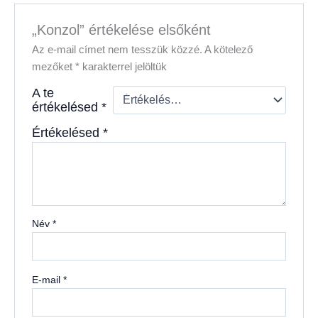
„Konzol” értékelése elsőként
Az e-mail címet nem tesszük közzé.
A kötelező
mezőket
*
karakterrel jelöltük
A te
értékelésed
*
Értékelésed
*
Név
*
E-mail
*