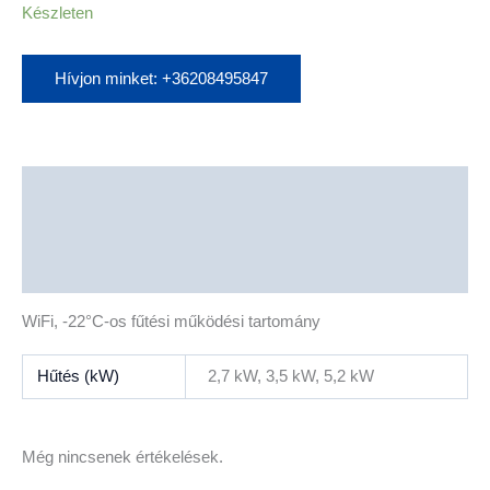
Készleten
Hívjon minket: +36208495847
Leírás
További információk
Vélemények (0)
WiFi, -22°C-os fűtési működési tartomány
Hűtés (kW)
2,7 kW, 3,5 kW, 5,2 kW
Még nincsenek értékelések.