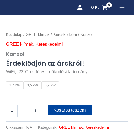
Skip
0
Ft
to
content
Konzol
mennyiség
Kezdőlap
/
GREE klímák
/
Kereskedelmi
/ Konzol
GREE klímák
,
Kereskedelmi
Konzol
Érdeklődjön az árakról!
WiFi, -22°C-os fűtési működési tartomány
2,7 kW
3,5 kW
5,2 kW
Kosárba teszem
-
+
Cikkszám:
N/A
Kategóriák:
GREE klímák
,
Kereskedelmi