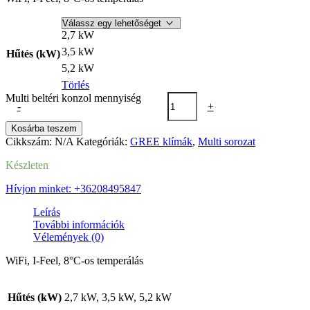
2,7 kW
3,5 kW
Hűtés (kW)
5,2 kW
Törlés
Multi beltéri konzol mennyiség
-
+
Kosárba teszem
Cikkszám:
N/A
Kategóriák:
GREE klímák
,
Multi sorozat
Készleten
Hívjon minket: +36208495847
Leírás
További információk
Vélemények (0)
WiFi, I-Feel, 8°C-os temperálás
Hűtés (kW)
2,7 kW, 3,5 kW, 5,2 kW