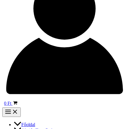
0
Ft
Főoldal