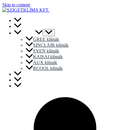
Skip to content
Főoldal
Akciós Termékek
Klímák
GREE klímák
SINCLAIR klímák
SYEN klímák
KAISAI klímák
AUX klímák
RCOOL klímák
Hőszivattyúk
Karbantartás
Kapcsolat