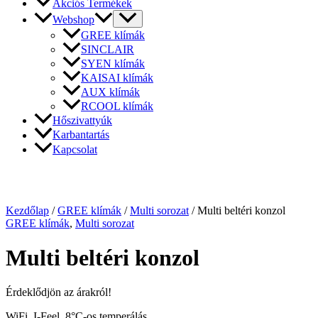
Akciós Termékek
Webshop
GREE klímák
SINCLAIR
SYEN klímák
KAISAI klímák
AUX klímák
RCOOL klímák
Hőszivattyúk
Karbantartás
Kapcsolat
Kezdőlap
/
GREE klímák
/
Multi sorozat
/ Multi beltéri konzol
GREE klímák
,
Multi sorozat
Multi beltéri konzol
Érdeklődjön az árakról!
WiFi, I-Feel, 8°C-os temperálás