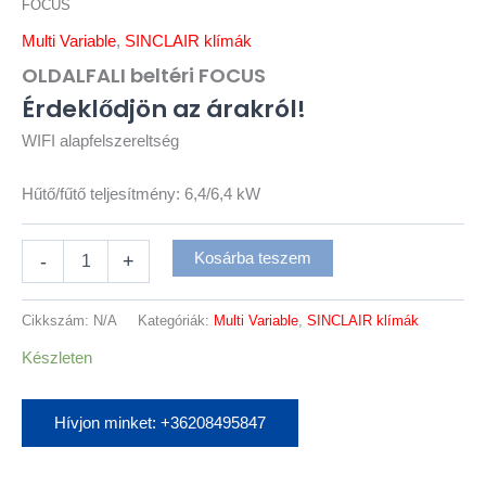
FOCUS
Multi Variable
,
SINCLAIR klímák
OLDALFALI beltéri FOCUS
Érdeklődjön az árakról!
WIFI alapfelszereltség
Hűtő/fűtő teljesítmény: 6,4/6,4 kW
Kosárba teszem
-
+
Cikkszám:
N/A
Kategóriák:
Multi Variable
,
SINCLAIR klímák
Készleten
Hívjon minket: +36208495847