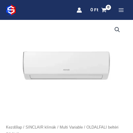
Skip
0
Ft
to
content
OLDALFALI
beltéri
FOCUS
mennyiség
Kezdőlap
/
SINCLAIR klímák
/
Multi Variable
/ OLDALFALI beltéri