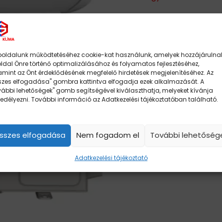
Kategóriák:
Akciós Ter
oldalunk működtetéséhez cookie-kat használunk, amelyek hozzájárulna
oldal Önre történő optimalizálásához és folyamatos fejlesztéséhez,
amint az Önt érdeklődésének megfelelő hirdetések megjelenítéséhez. Az
szes elfogadása" gombra kattintva elfogadja ezek alkalmazását. A
vábbi lehetőségek" gomb segítségével kiválaszthatja, melyeket kívánja
edélyezni. További információ az Adatkezelési tájékoztatóban található.
sszes elfogadása
Nem fogadom el
További lehetőség
Adatkezelési tájékoztató