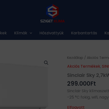
ékek
Klímák
Hőszivattyúk
Karbantartás
Ka
Kezdőlap
/
Akciós Term
Akciós Termékek
,
SIN
Sinclair Sky 2,7
299.000
Ft
Sinclair Sky klímaszett
-25 °C fokig, wifi, n
Elfogyott