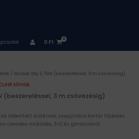
pcsolat
0
Ft
ékek
/ Sinclair Sky 2,7kW (beszereléssel, 3 m csövezésig)
CLAIR klímák
kW (beszereléssel, 3 m csövezésig)
ek téliesített kültérivel, csepptálca karter fűtéssel,
agyon csendes működés, 3+2 év garanciával.