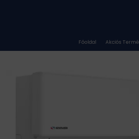
Skip
to
content
Főoldal
Akciós Term