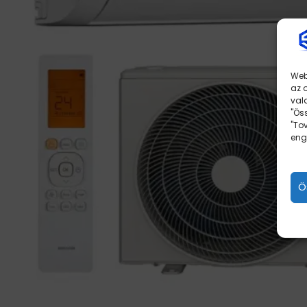
Web
az 
val
"Ös
"To
eng
Ö