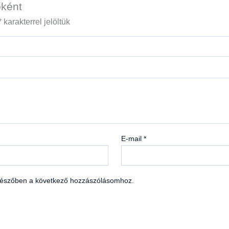
őként
*
karakterrel jelöltük
E-mail
*
észőben a következő hozzászólásomhoz.