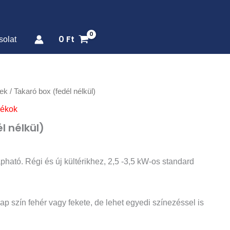
0
Ft
solat
ek
/ Takaró box (fedél nélkül)
zékok
l nélkül)
apható. Régi és új kültérikhez, 2,5 -3,5 kW-os standard
Alap szín fehér vagy fekete, de lehet egyedi színezéssel is