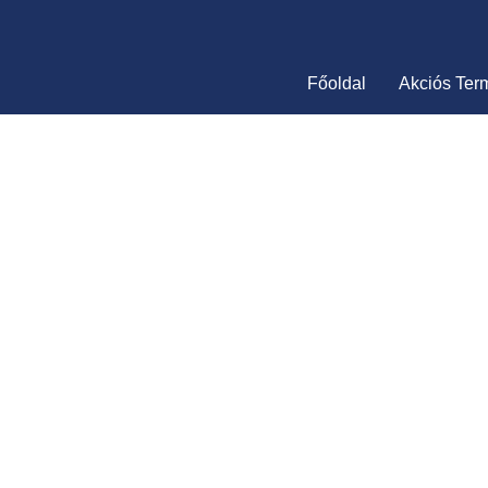
Skip
to
content
Főoldal
Akciós Ter