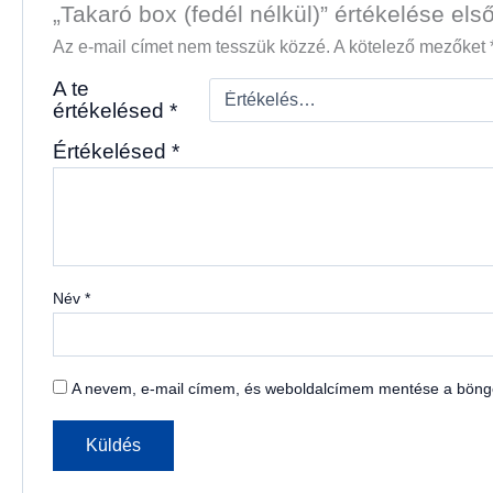
„Takaró box (fedél nélkül)” értékelése els
Az e-mail címet nem tesszük közzé.
A kötelező mezőket
A te
értékelésed
*
Értékelésed
*
Név
*
A nevem, e-mail címem, és weboldalcímem mentése a böng