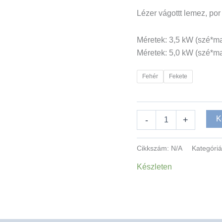
Lézer vágottt lemez, por 
Méretek: 3,5 kW (szé
Méretek: 5,0 kW (szé
Fehér
Fekete
K
-
+
Cikkszám:
N/A
Kategóri
Készleten