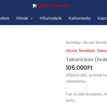
mékek
Klímák
Hőszivattyúk
Karbantartás
Kapc
Takaró
Kezdőlap
/
Akciós Termék
box
Akciós Termékek
,
Tarto
(fedél
nélkül)
Takaró box (fedé
mennyiség
105.000
Ft
Időjárás álló, azonnal k
méretekhez.
Fali és álló kivitelben. 
kérni.