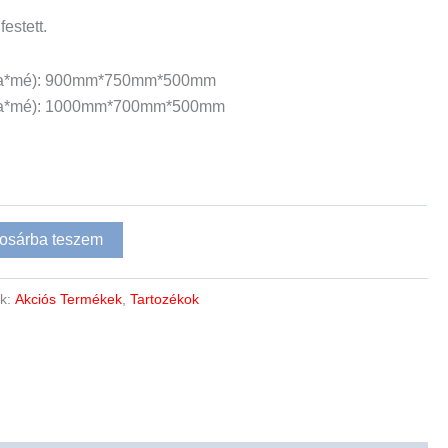
festett.
*ma*mé): 900mm*750mm*500mm
*ma*mé): 1000mm*700mm*500mm
osárba teszem
ák:
Akciós Termékek
,
Tartozékok