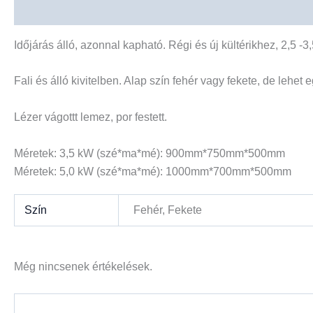
Leírás
További információk
Vélemények (0)
Időjárás álló, azonnal kapható. Régi és új kültérikhez, 2,5 
Fali és álló kivitelben. Alap szín fehér vagy fekete, de lehet 
Lézer vágottt lemez, por festett.
Méretek: 3,5 kW (szé*ma*mé): 900mm*750mm*500mm
Méretek: 5,0 kW (szé*ma*mé): 1000mm*700mm*500mm
Szín
Fehér, Fekete
Még nincsenek értékelések.