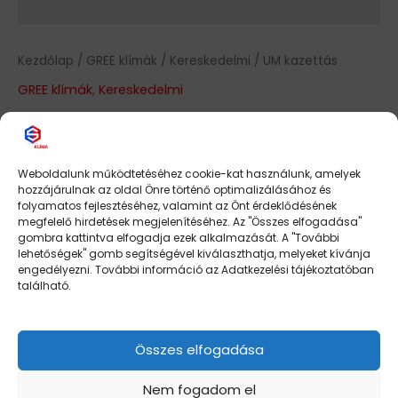
Kezdőlap
/
GREE klímák
/
Kereskedelmi
/ UM kazettás
GREE klímák
,
Kereskedelmi
UM kazettás
Érdeklődjön az árakról!
A+/A+ 3,5 650x650mm
Weboldalunk működtetéséhez cookie-kat használunk, amelyek
hozzájárulnak az oldal Önre történő optimalizálásához és
A+/A+ 5,0 650x650mm
folyamatos fejlesztéséhez, valamint az Önt érdeklődésének
A++/A 7,0 950x950mm
megfelelő hirdetések megjelenítéséhez. Az "Összes elfogadása"
A+/A 10 950x950mm
gombra kattintva elfogadja ezek alkalmazását. A "További
lehetőségek" gomb segítségével kiválaszthatja, melyeket kívánja
A+/A 12 950x950mm
engedélyezni. További információ az Adatkezelési tájékoztatóban
található.
10,0 kW
12,0 kW
3,5 kW
5,0 kW
7,0 kW
Összes elfogadása
-
+
Kosárba teszem
Nem fogadom el