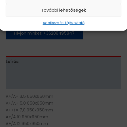
Cikkszám:
N/A
Kategóriák:
GREE klímák
,
Kereskedelmi
További lehetőségek
Készleten
Adatkezelési tájékoztató
Hívjon minket: +36208495847
Leírás
További információk
Vélemények (0)
A+/A+ 3,5 650x650mm
A+/A+ 5,0 650x650mm
A++/A 7,0 950x950mm
A+/A 10 950x950mm
A+/A 12 950x950mm