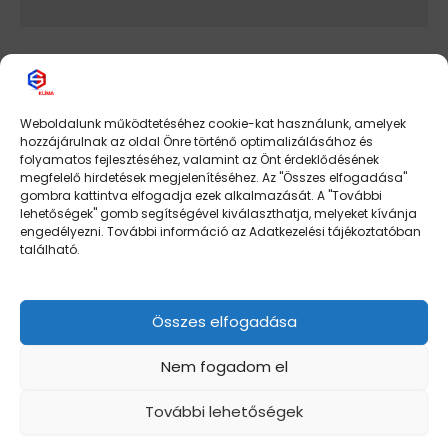
Kezdőlap
/
GREE klímák
/
Kereskedelmi
/ UM Parapet
GREE klímák
,
Kereskedelmi
Weboldalunk működtetéséhez cookie-kat használunk, amelyek
UM Parapet
hozzájárulnak az oldal Önre történő optimalizálásához és
Érdeklődjön az árakról!
folyamatos fejlesztéséhez, valamint az Önt érdeklődésének
megfelelő hirdetések megjelenítéséhez. Az "Összes elfogadása"
programozható, hibakód memória, téliesített,opcionális
gombra kattintva elfogadja ezek alkalmazását. A "További
lehetőségek" gomb segítségével kiválaszthatja, melyeket kívánja
WiFi, csoportvezérelhető
engedélyezni. További információ az Adatkezelési tájékoztatóban
található.
12,0 kW
5,0 kW
7,0 kW
Összes elfogadása
-
+
Kosárba teszem
Nem fogadom el
Cikkszám:
N/A
Kategóriák:
GREE klímák
,
Kereskedelmi
További lehetőségek
Készleten