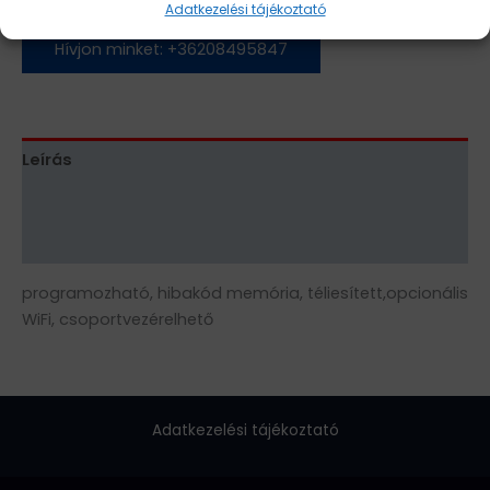
Adatkezelési tájékoztató
Hívjon minket: +36208495847
Leírás
További információk
Vélemények (0)
programozható, hibakód memória, téliesített,opcionális
WiFi, csoportvezérelhető
Adatkezelési tájékoztató