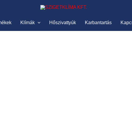
mékek
Klímák
Hőszivattyúk
Karbantartás
Kapc