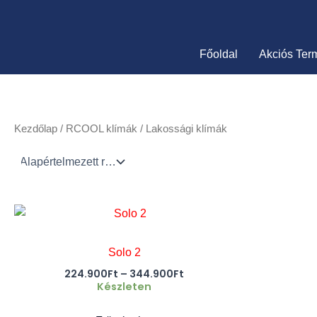
Skip
to
content
Főoldal
Akciós Ter
Kezdőlap
/
RCOOL klímák
/ Lakossági klímák
Ártartomány:
Ennek
224.900Ft
a
-
344.900Ft
terméknek
Solo 2
több
224.900
Ft
–
344.900
Ft
Készleten
variációja
van.