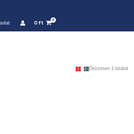
0
Ft
solat
Összesen 1 találat