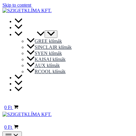
Skip to content
Főoldal
Akciós Termékek
Klímák
GREE klímák
SINCLAIR klímák
SYEN klímák
KAISAI klímák
AUX klímák
RCOOL klímák
Hőszivattyúk
Karbantartás
Kapcsolat
0
Ft
0
Ft