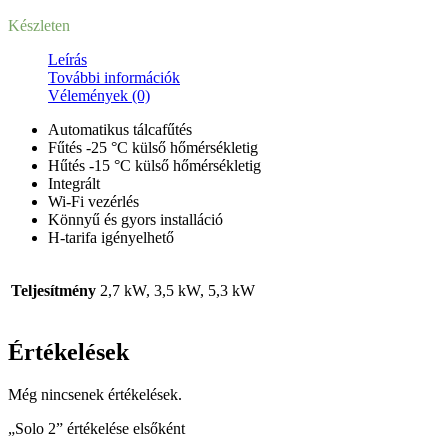
Készleten
Leírás
További információk
Vélemények (0)
Automatikus tálcafűtés
Fűtés -25 °C külső hőmérsékletig
Hűtés -15 °C külső hőmérsékletig
Integrált
Wi-Fi vezérlés
Könnyű és gyors installáció
H-tarifa igényelhető
Teljesítmény
2,7 kW, 3,5 kW, 5,3 kW
Értékelések
Még nincsenek értékelések.
„Solo 2” értékelése elsőként