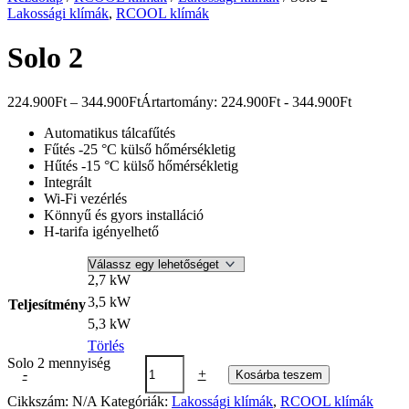
Lakossági klímák
,
RCOOL klímák
Solo 2
224.900
Ft
–
344.900
Ft
Ártartomány: 224.900Ft - 344.900Ft
Automatikus tálcafűtés
Fűtés -25 °C külső hőmérsékletig
Hűtés -15 °C külső hőmérsékletig
Integrált
Wi-Fi vezérlés
Könnyű és gyors installáció
H-tarifa igényelhető
2,7 kW
3,5 kW
Teljesítmény
5,3 kW
Törlés
Solo 2 mennyiség
-
+
Kosárba teszem
Cikkszám:
N/A
Kategóriák:
Lakossági klímák
,
RCOOL klímák