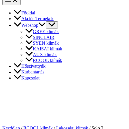
Főoldal
Akciós Termékek
Webshop
GREE klímák
SINCLAIR
SYEN klímák
KAISAI klímák
AUX klímák
RCOOL klímák
Hőszivattyúk
Karbantartás
Kapcsolat
Kezdőlap
/
RCOOL klímák
/
Lakossági klímák
/ Solo 2